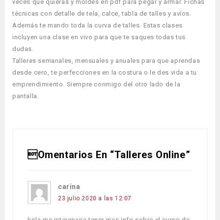
veces que quieras y moldes en pdf para pegar y armar. Fichas
técnicas con detalle de tela, calce, tabla de talles y avíos.
Además te mando toda la curva de talles. Estas clases
incluyen una clase en vivo para que te saques todas tus
dudas.
Talleres semanales, mensuales y anuales para que aprendas
desde cero, te perfecciones en la costura o le des vida a tu
emprendimiento. Siempre conmigo del otro lado de la
pantalla.
omentarios En “Talleres Online”
carina
23 julio 2020 a las 12:07
hola me interesaria tener mas info sobre el curso de