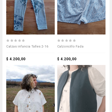
0
0
Calzas infancia Talles 2-16
Calzoncillo Fada
out
out
of
of
5
$
4.200,00
5
$
4.200,00