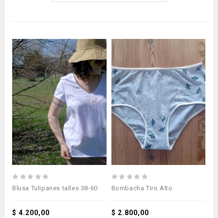
0
0
Blusa Tulipanes talles 38-60
Bombacha Tiro Alto
out
out
of
of
5
$
4.200,00
5
$
2.800,00