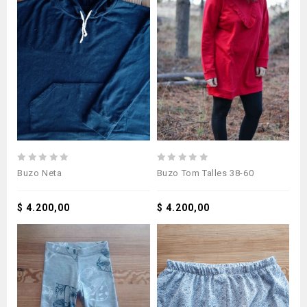
0
0
Buzo Neta
Buzo Tom Talles 38-60
out
out
of
of
5
$
4.200,00
5
$
4.200,00