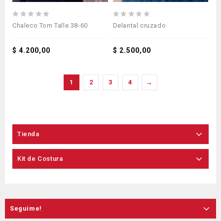
0
0
Chaleco Tom Talle 38-60
Delantal cruzado
out
out
of
of
5
$
4.200,00
5
$
2.500,00
1
2
3
4
→
Tienda
Kit de Costura
Seguime!