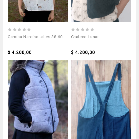
0
0
Camisa Narciso talles 38-60
Chaleco Lunar
out
out
of
of
5
$
4.200,00
5
$
4.200,00