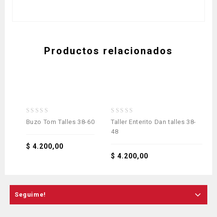
Productos relacionados
0
0
0
Buzo Tom Talles 38-60
Taller Enterito Dan talles 38-
Mol
out
out
ou
48
38
of
of
of
5
5
5
$
4.200,00
$
4.200,00
$
4
Seguime!