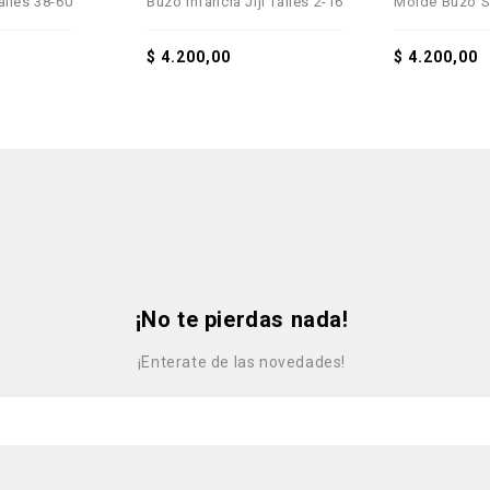
talles 38-60
Buzo Infancia Jiji Talles 2-16
Molde Buzo Sa
out
out
of
of
lista de deseos
lista de deseos
5
5
$
4.200,00
$
4.200,00
¡No te pierdas nada!
¡Enterate de las novedades!