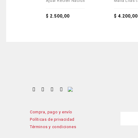
Ajuar Recién Nacidx
Malla Lilas 
out
out
of
of
lista de deseos
5
5
$
2.500,00
$
4.200,00
Compra, pago y envío
Políticas de privacidad
Términos y condiciones