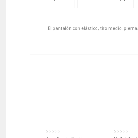
El pantalón con elástico, tiro medio, pier
0
0
Añadir a la