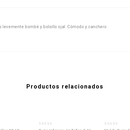
nas levemente bombé y bolsillo ojal. Cómodo y canchero.
Productos relacionados
0
0
Añadir a la
Añadir a la