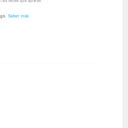
 las veces que quieras.
go.
Saber más