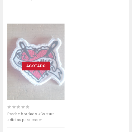
AGOTADO
0
Parche bordado «Costura
out
adicta» para coser
of
5