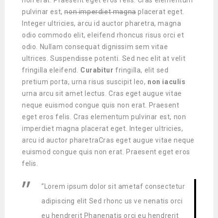
non erat. Praesent eget eros felis. Cras elementum
pulvinar est,
non imperdiet magna
placerat eget.
Integer ultricies, arcu id auctor pharetra, magna
odio commodo elit, eleifend rhoncus risus orci et
odio. Nullam consequat dignissim sem vitae
ultrices. Suspendisse potenti. Sed nec elit at velit
fringilla eleifend.
Curabitur
fringilla, elit sed
pretium porta, urna risus suscipit leo,
non
iaculis
urna arcu sit amet lectus. Cras eget augue vitae
neque euismod congue quis non erat. Praesent
eget eros felis. Cras elementum pulvinar est, non
imperdiet magna placerat eget. Integer ultricies,
arcu id auctor pharetraCras eget augue vitae neque
euismod congue quis non erat. Praesent eget eros
felis.
“Lorem ipsum dolor sit ametaf consectetur
adipiscing elit Sed rhonc us ve nenatis orci
eu hendrerit Phanenatis orci eu hendrerit