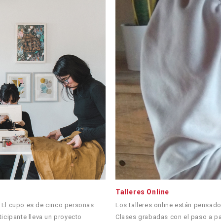
Talleres Online
n. El cupo es de cinco personas
Los talleres online están pensad
icipante lleva un proyecto
Clases grabadas con el paso a pa